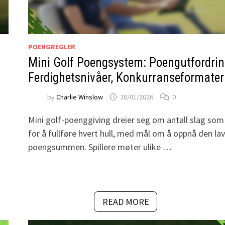
POENGREGLER
Mini Golf Poengsystem: Poengutfordrin
Ferdighetsnivåer, Konkurranseformater
by
Charlie Winslow
28/01/2026
0
Mini golf-poenggiving dreier seg om antall slag som
for å fullføre hvert hull, med mål om å oppnå den la
poengsummen. Spillere møter ulike …
READ MORE