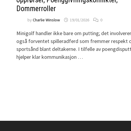
Dommerroller
by
Charlie Winslow
19/01/2026
0
r
Minigolf handler ikke bare om putting; det involvere
også forventet spilleradferd som fremmer respekt 
sportsånd blant deltakerne. I tilfelle av poengdisput
hjelper klar kommunikasjon …