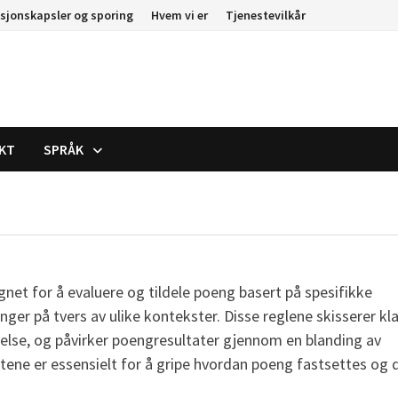
sjonskapsler og sporing
Hvem vi er
Tjenestevilkår
AKT
SPRÅK
gnet for å evaluere og tildele poeng basert på spesifikke
inger på tvers av ulike kontekster. Disse reglene skisserer kl
 ytelse, og påvirker poengresultater gjennom en blanding av
ntene er essensielt for å gripe hvordan poeng fastsettes og 