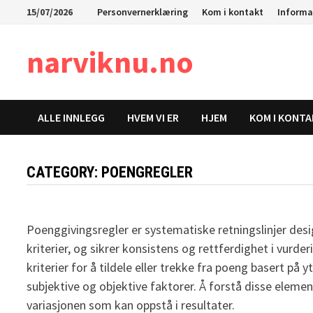
Skip
15/07/2026
Personvernerklæring
Kom i kontakt
Informa
to
content
narviknu.no
ALLE INNLEGG
HVEM VI ER
HJEM
KOM I KONT
CATEGORY:
POENGREGLER
Poenggivingsregler er systematiske retningslinjer desi
kriterier, og sikrer konsistens og rettferdighet i vurder
kriterier for å tildele eller trekke fra poeng basert på
subjektive og objektive faktorer. Å forstå disse eleme
variasjonen som kan oppstå i resultater.