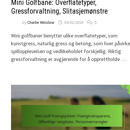
Mini Golfbane: Overflatetyper,
Gressforvaltning, Slitasjemønstre
by
Charlie Winslow
04/02/2026
0
Mini golfbaner benytter ulike overflatetyper, som
kunstgress, naturlig gress og betong, som hver påvirke
spillopplevelsen og vedlikeholdet forskjellig. Riktig
gressforvaltning er avgjørende for å opprettholde …