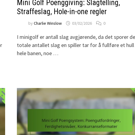
Mini Golf Poenggiving: Slagtelling,
Straffeslag, Hole-in-one regler
by
Charlie Winslow
03/02/2026
0
I minigolf er antall slag avgjørende, da det sporer d
r
totale antallet slag en spiller tar for å fullføre et hull 
hele banen, noe …