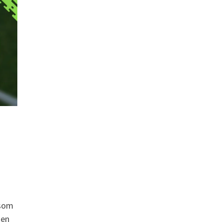
 som
den