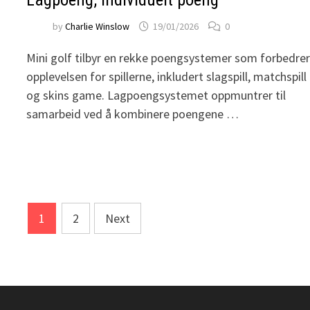
by
Charlie Winslow
19/01/2026
0
Mini golf tilbyr en rekke poengsystemer som forbedre
opplevelsen for spillerne, inkludert slagspill, matchspill
og skins game. Lagpoengsystemet oppmuntrer til
samarbeid ved å kombinere poengene …
Posts
1
2
Next
pagination