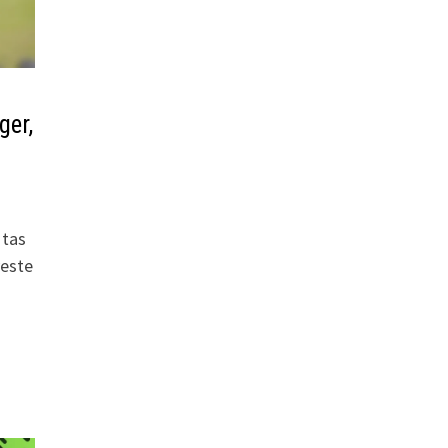
ger,
 tas
veste