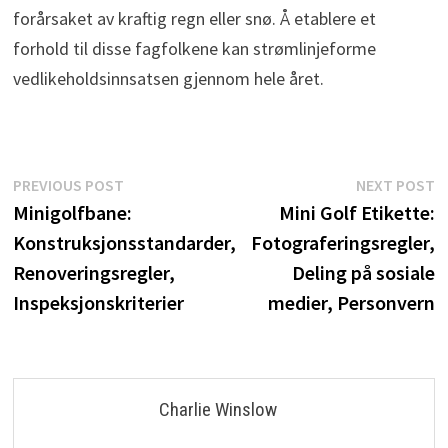
forårsaket av kraftig regn eller snø. Å etablere et
forhold til disse fagfolkene kan strømlinjeforme
vedlikeholdsinnsatsen gjennom hele året.
Post
Previous
N
PREVIOUS POST
NEXT POST
post:
p
Minigolfbane:
Mini Golf Etikette:
navigation
Konstruksjonsstandarder,
Fotograferingsregler,
Renoveringsregler,
Deling på sosiale
Inspeksjonskriterier
medier, Personvern
Charlie Winslow